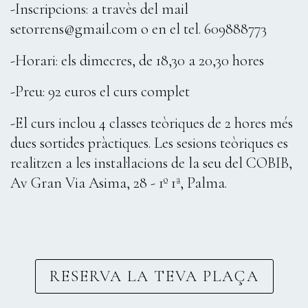
-Inscripcions: a travès del mail
setorrens@gmail.com o en el tel. 609888773
-Horari: els dimecres, de 18,30 a 20,30 hores
-Preu: 92 euros el curs complet
-El curs inclou 4 classes teòriques de 2 hores més
dues sortides pràctiques. Les sesions teòriques es
realitzen a les instal·lacions de la seu del COBIB,
Av Gran Via Asima, 28 - 1º 1ª, Palma.
RESERVA LA TEVA PLAÇA